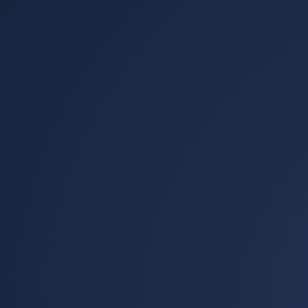
三笘薰：孤独的“忍者”，用
如果说哥伦比亚的胜利是“力量”的胜利，那么日本
奏。
面对欧洲以铁血防守著称的对手，日本队全场被压
知道，日本队只等一个机会,一个属于三笘薰的机
第72分钟，三笘薰在左路接球，他的身前有两名
传或者寻求配合，但他选择了最疯狂的选项：用一
防守者的裆下穿过，然后在禁区线上，用一个几乎
度下，用脚背内侧抽出完美的弧线球,绕过门将的