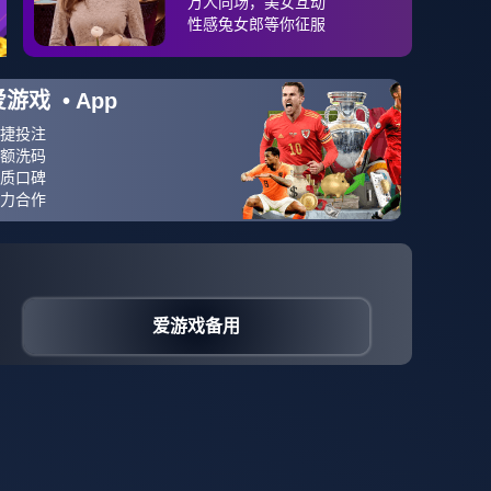
开云体育平台APP-TES碾压Rogue，Deft送出助攻的简单介绍
最近发表
开云sport-摩洛哥风暴席卷A组，B费独舞，
罗马尼亚梦碎2026世界杯
开云体育-绿茵地缘断想，当A组唯一结局写
下不可能
开云体育在线-唯一性的瞬间，2026世界杯A
组焦点战，哥伦比亚完胜印度，B费主导比
开云体育中国-沙漠风暴，2026半决赛之
赛，临场调整成制胜密钥
夜，阿联酋碾压乌兹别克，加维的致命一击改
开云体育APP下载-「中场定乾坤，2026世
写了亚洲足球的版图
界杯B组关键战，托纳利调度引领波兰完美压
开云体育在线-2026世界杯震撼夜，丹麦军
制喀麦隆」
团风暴席卷，德布劳内大师级演出引领紧凑狂
开云体育平台APP-孤星闪耀，2026世界杯
潮
B组之夜，喀麦隆力克波兰，巴雷拉以节奏掌
开云体育中国-唯一之击，当哈兰德的脚步
控诠释唯一性
在A组刻下永恒
开云体育中国-沙漠之狐的最后舞蹈，格列
兹曼用92分钟绝杀，为2026世界杯A组的唯
开云体育入口-中场魔术师的独奏，京多安