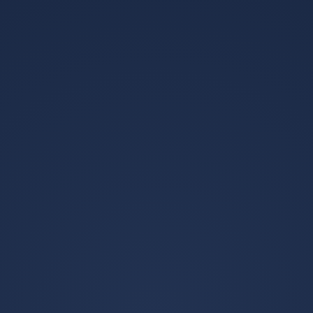
节奏杀死比赛
队的胜利则是“节奏”的胜利——更准确地说,是三笘薰个人的节
制，控球率不足40%，射门次数不到对手的一半，但所有人都
会。
防守队员，身后还有回追的后腰，在所有人的预判中，他应该回
次急停变向甩开第一名防守者，紧接着一个“油炸丸子”从第二名
静止的射门动作，完成了足球世界中最难的技术——在极小角
指尖入网。