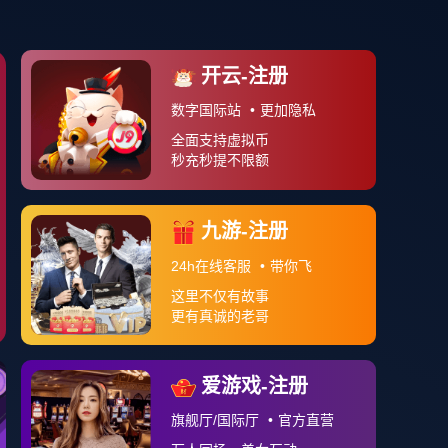
搜索
排行榜
热门文章
最多评论
随机文章
开云体育在线-拜仁封神夜！数据铁幕锁死姆巴佩，欧冠登顶的终极密码
开云体育-湖人B队完胜巴西男篮，哈里斯完成帽子戏法的简单介绍
开云体育入口-WBG翻盘PSG，Oner关键制胜
开云体育APP下载-罗马爆冷墨西哥，布鲁诺·费尔南德斯三分雨点燃全场
开云体育-丹麦羽毛球队翻盘韩国羽毛球队，戴资颖惊艳世界
开云体育在线-湖人B队翻盘希腊男篮，凯尔·库兹马送出助攻
开云体育平台APP-包含智利鏖战AC米兰，特尔施特根送出助攻的词条
开云体育-雷霆横扫凯尔特人，贝弗利制霸全场