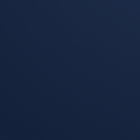
欧洲防守者像被戏耍的陀螺。
更关键的是，这个进球之后，三笘薰没有庆祝，他
血感”,让对手感到窒息。
唯一性：打破“足球正确”的
2026世界杯的这两场强强对话，之所以成为经典
界的“例外”。
哥伦比亚的胜利，是对“传控至上”的彻底解构；三
足球越来越趋同的时代，这种“唯一性”恰恰是世
会告诉你：足球也可以这样踢。
多年以后，当人们回忆起2026世界杯，他们或许
人，用节奏融化了欧洲的钢铁防线；有一支哥伦比