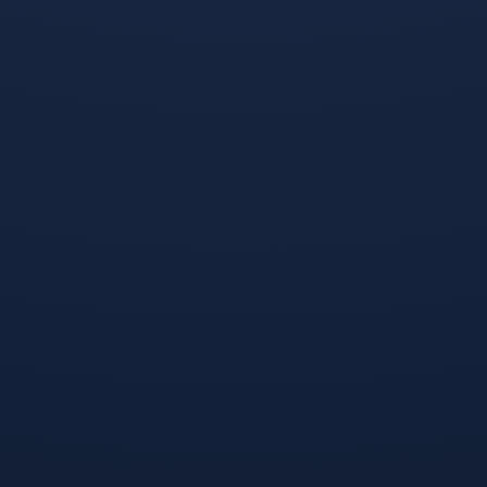
场，让对手输得心服口服、毫无怨言的横扫。
那个夏天,那片球场，那个叫萨卡的少年，成了永恒的唯一。
相关文章
开云体育在线-2026世界杯震撼
开云体育平台APP-孤星闪耀，202
夜，丹麦军团风暴席卷，德布劳内
6世界杯B组之夜，喀麦隆力克波
大师级演出引领紧凑狂潮
兰，巴雷拉以节奏掌控诠释唯一性
开云体育app-（三选一）
开云体育在线-G组的孤注一掷，2