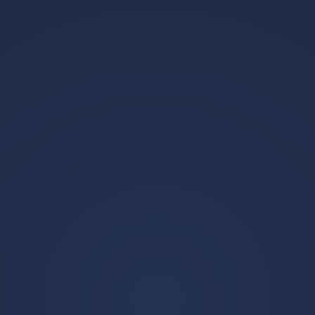
们输给的不是葡萄牙，我们输给了萨卡，他是那种一百年才
出一个的球员。”
而葡萄牙媒体则用头版头条写道：“唯一的神迹。”
为什么是“唯一”？