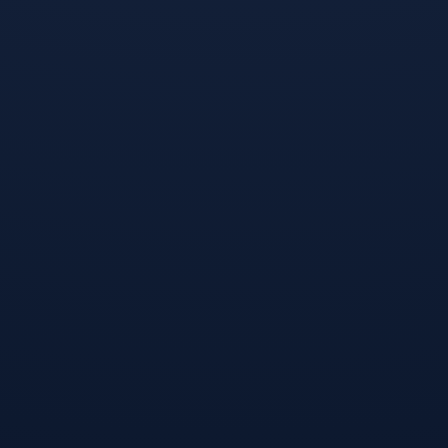
026世界杯，萨内如何成为挪威与
英格兰之间的天平砝码
开云体育入口-宿命之战，当德国
开云体育入口-B组生死局，喀麦隆
战车碾过热带丛林，福登用一己之
铁骑碾压伊朗，久保建英冷血一击
力改写了2026世界杯剧本
定乾坤
开云体育在线-绿茵场上的孤勇
开云体育登录-沙漠之狐的血色一
者，当美国铁骑撞上桑巴舞者，孙
击，2026世界杯A组，摩洛哥大胜
兴慜成为2026世界杯H组最意外的
哥伦比亚，加维完成致命绝杀
发表评论
破局者