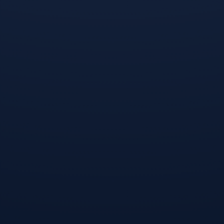
开云体育平台APP-孤峰对决，202
开云体育APP下载-唯一之役，当
6世界杯智利vs韩国，莫德里奇以
板球之国用足球征服世界，库尔图
一己之力书写唯一传奇
瓦铁壁铸就G组传奇
开云体育中国-孤峰绝杀，当波兰
开云体育官网-绿茵场的铁血诗
铁骑踏破波斯高原，范戴克一剑封
篇，2026世界杯H组巴西逆转美
喉写就2026唯一传奇
国，托纳利用对抗书写唯一性
发表评论