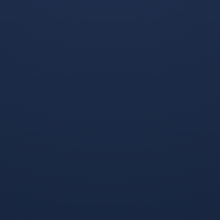
信眼前的一切——他们刚刚在主场输掉了一场本该毫无悬念
的比赛，而匈牙利球员手拉手走向客队球迷看台，与那四万
五千人共同高唱《圣伊什特万之歌》。
这一夜,慕尼黑未眠，匈牙利足球用72年时间完成了一次轮
回：从1954年伯尔尼的悲壮，到2026年慕尼黑的辉煌，当B
费的绝杀成为全世界体育媒体的头条，当C组积分榜上匈牙利
跃居榜首，所有人才恍然大悟——原来真正的不朽，不是从
未跌倒，而是每次跌倒后都能用震惊世界的姿态重新站立。
这记绝杀将永远铭刻在世界杯历史上,成为匈牙利人对抗命运
的最强音，也成为2026年世界杯最不可思议的注脚，在足球
的世界里，有时候唯一性不在于你跌倒了多少次，而在于你
选择在何时以何种方式，完成那记让时间凝固的致命一击。
相关文章