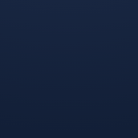
开云体育在线-圣火逆袭，当足球
开云体育app-斯德哥尔摩之夜，2
上帝穿上替补背心
026世界杯决赛，费利克斯与门神
的唯一绝唱
开云体育中国-唯一之击，当哈兰
开云体育APP下载-诸神黄昏下的
德的脚步在A组刻下永恒
孤星，2026世界杯G组，格列兹
曼致命一击，印度足球的史诗突围