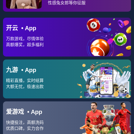
第68分钟是属于转折点的时刻,德国队中场格雷茨卡在无人紧
逼下回传失误，罗兰·绍洛伊如猎豹般截下皮球，推射远角得
手，安联竞技场陷入死寂，只有匈牙利人爆发出的怒吼击穿
了巴伐利亚的夜空——这声音里有千年前马扎尔骑手席卷欧