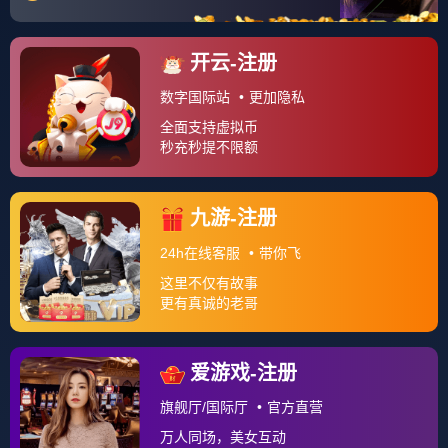
储备“莎头组合”孙颖莎王楚钦等新生力量通过系统训练提升默
契度，中国混双组合在技术配合和经验上形成全面优势例
如。