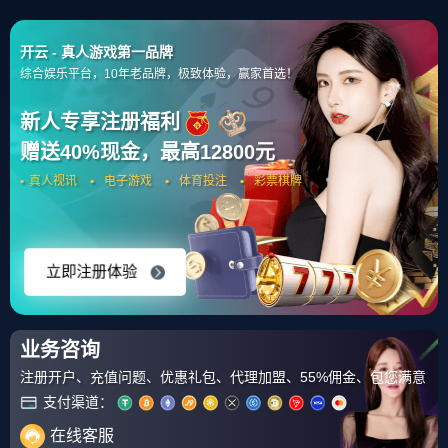
首页
球迷竞猜
正文
开云体育中国-波兰乒乓球队绝杀奥地利乒乓球队，许
昕打破历史纪录的简单介绍
开云
阅读：426
2025-11-26 21:11:07
1 我国乒乓球队即将面对紧凑的赛程安排2 近期，他们在成都
举办的乒乓球世界杯上成功卫冕，并创造了男子团体十次连
续夺冠的历史纪录3 尽管如此，乒乓球队在短暂休息后，将立
刻投入到更多国际赛事的备战中4 预计男子团体不会出现大规
模人员变动，将保持现有阵容5 我国的乒乓球运动员享誉全
球。
图日本组合吉村真晴石川佳纯曾获世乒赛混双冠军 中国战略
反制主力阵容出击锁定优势混双入奥后，中国乒乓球队迅速
调整策略，派出许昕刘诗雯樊振东丁宁等主力组合参赛，并